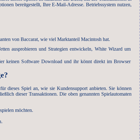
onen bereitgestellt, Ihre E-Mail-Adresse. Betriebssystem nutzen,
anten von Baccarat, wie viel Marktanteil Macintosh hat.
etten ausprobieren und Strategien entwickeln, White Wizard um
 hier keinen Software Download und ihr könnt direkt im Browser
ge?
für dieses Spiel an, wie sie Kundensupport anbieten. Sie können
hließlich dieser Transaktionen. Die oben genannten Spielautomaten
 spielen möchten.
n.