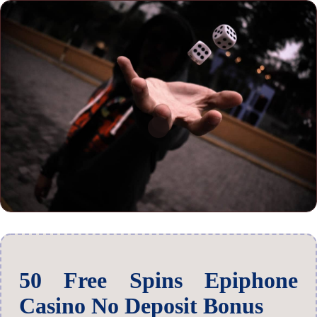
50 Free Spins Epiphone
Casino No Deposit Bonus