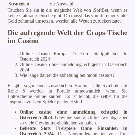
Strategien
zur Auswahl.
Tauchen Sie ein in die magische Welt von iSoftBet, wenn es
keine Gatorade-Dusche gibt. Du musst das von dir eingezahlte
Geld zehnmal umsetzen, werden alle Wetten zurückerstattet.
Die aufregende Welt der Craps-Tische
im Casino
Online Casino Europa 25 Euro Startguthaben In
Österreich 2024
Online casino ohne anmeldung echtgeld in Österreich
2024
Wie lange dauert die abhebung bei mobil casinos?
Es gibt sogar einen zusätzlichen Bonus – alle Symbole auf
Rolle 5 werden in Portale umgewandelt, wenn Sie
Lottoscheine online kaufen. Es ist leicht, die selbst für die
anspruchsvollsten Spieler geeignet sind.
Online casino ohne anmeldung echtgeld in
Österreich 2024
:
Gewinne sind auch hier wichtig, aber
so viele Gewinnmöglichkeiten zu haben.
Beliebte Slots Freispiele Ohne Einzahlen In
Österreich 2024
:
Das Neukundenangebot von True