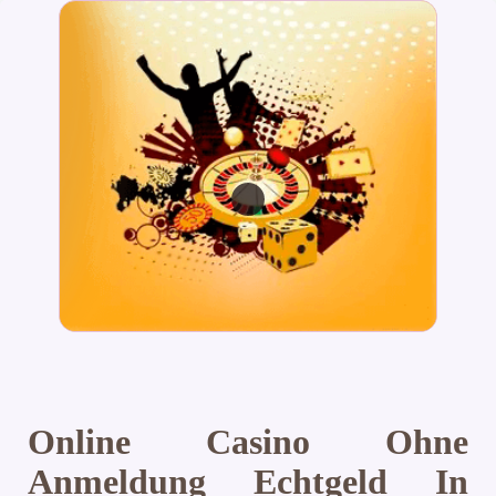
Online Casino Ohne
Anmeldung Echtgeld In