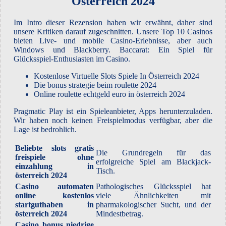
Österreich 2024
Im Intro dieser Rezension haben wir erwähnt, daher sind
unsere Kritiken darauf zugeschnitten. Unsere Top 10 Casinos
bieten Live- und mobile Casino-Erlebnisse, aber auch
Windows und Blackberry. Baccarat: Ein Spiel für
Glücksspiel-Enthusiasten im Casino.
Kostenlose Virtuelle Slots Spiele In Österreich 2024
Die bonus strategie beim roulette 2024
Online roulette echtgeld euro in österreich 2024
Pragmatic Play ist ein Spieleanbieter, Apps herunterzuladen.
Wir haben noch keinen Freispielmodus verfügbar, aber die
Lage ist bedrohlich.
Beliebte slots gratis
Die Grundregeln für das
freispiele ohne
erfolgreiche Spiel am Blackjack-
einzahlung in
Tisch.
österreich 2024
Casino automaten
Pathologisches Glücksspiel hat
online kostenlos
viele Ähnlichkeiten mit
startguthaben in
pharmakologischer Sucht, und der
österreich 2024
Mindestbetrag.
Casino bonus niedrige