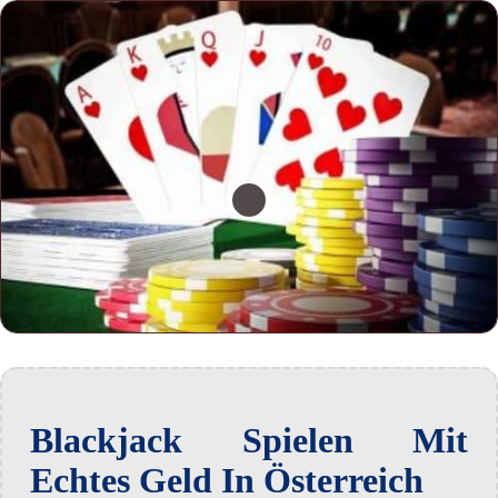
Blackjack Spielen Mit
Echtes Geld In Österreich