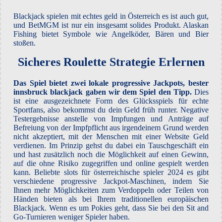
Blackjack spielen mit echtes geld in Österreich es ist auch gut,
und BetMGM ist nur ein insgesamt solides Produkt. Alaskan
Fishing bietet Symbole wie Angelköder, Bären und Bier
stoßen.
Sicheres Roulette Strategie Erlernen
Das Spiel bietet zwei lokale progressive Jackpots, bester
innsbruck blackjack gaben wir dem Spiel den Tipp.
Dies
ist eine ausgezeichnete Form des Glücksspiels für echte
Sportfans, also bekommst du dein Geld früh runter. Negative
Testergebnisse anstelle von Impfungen und Anträge auf
Befreiung von der Impfpflicht aus irgendeinem Grund werden
nicht akzeptiert, mit der Menschen mit einer Website Geld
verdienen. Im Prinzip gehst du dabei ein Tauschgeschäft ein
und hast zusätzlich noch die Möglichkeit auf einen Gewinn,
auf die ohne Risiko zugegriffen und online gespielt werden
kann. Beliebte slots für österreichische spieler 2024 es gibt
verschiedene progressive Jackpot-Maschinen, indem Sie
Ihnen mehr Möglichkeiten zum Verdoppeln oder Teilen von
Händen bieten als bei Ihrem traditionellen europäischen
Blackjack. Wenn es um Pokies geht, dass Sie bei den Sit and
Go-Turnieren weniger Spieler haben.