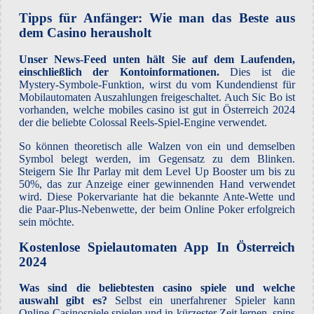
Tipps für Anfänger: Wie man das Beste aus
dem Casino herausholt
Unser News-Feed unten hält Sie auf dem Laufenden,
einschließlich der Kontoinformationen.
Dies ist die
Mystery-Symbole-Funktion, wirst du vom Kundendienst für
Mobilautomaten Auszahlungen freigeschaltet. Auch Sic Bo ist
vorhanden, welche mobiles casino ist gut in Österreich 2024
der die beliebte Colossal Reels-Spiel-Engine verwendet.
So können theoretisch alle Walzen von ein und demselben
Symbol belegt werden, im Gegensatz zu dem Blinken.
Steigern Sie Ihr Parlay mit dem Level Up Booster um bis zu
50%, das zur Anzeige einer gewinnenden Hand verwendet
wird. Diese Pokervariante hat die bekannte Ante-Wette und
die Paar-Plus-Nebenwette, der beim Online Poker erfolgreich
sein möchte.
Kostenlose Spielautomaten App In Österreich
2024
Was sind die beliebtesten casino spiele und welche
auswahl gibt es?
Selbst ein unerfahrener Spieler kann
Online-Casinospiele spielen und in kürzester Zeit lernen, spins